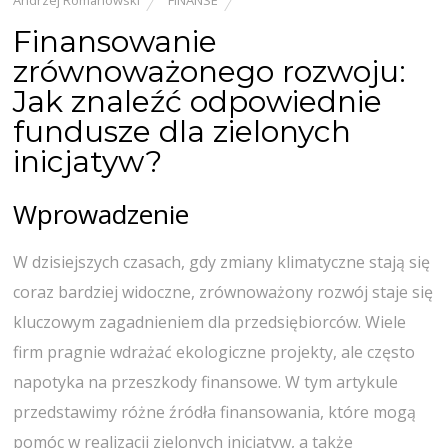
Finansowanie
zrównoważonego rozwoju:
Jak znaleźć odpowiednie
fundusze dla zielonych
inicjatyw?
Wprowadzenie
W dzisiejszych czasach, gdy zmiany klimatyczne stają się
coraz bardziej widoczne, zrównoważony rozwój staje się
kluczowym zagadnieniem dla przedsiębiorców. Wiele
firm pragnie wdrażać ekologiczne projekty, ale często
napotyka na przeszkody finansowe. W tym artykule
przedstawimy różne źródła finansowania, które mogą
pomóc w realizacji zielonych inicjatyw, a także