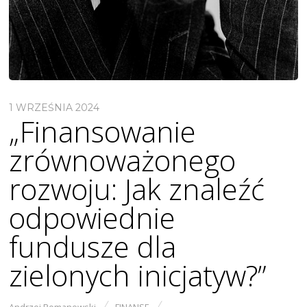
1 WRZEŚNIA 2024
„Finansowanie
zrównoważonego
rozwoju: Jak znaleźć
odpowiednie
fundusze dla
zielonych inicjatyw?”
Andrzej Romanowski
FINANSE