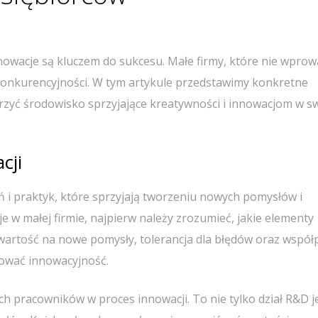
nowacje są kluczem do sukcesu. Małe firmy, które nie wprow
konkurencyjności. W tym artykule przedstawimy konkretne
rzyć środowisko sprzyjające kreatywności i innowacjom w s
cji
ń i praktyk, które sprzyjają tworzeniu nowych pomysłów i
 w małej firmie, najpierw należy zrozumieć, jakie elementy
 otwartość na nowe pomysły, tolerancja dla błędów oraz współ
ować innowacyjność.
h pracowników w proces innowacji. To nie tylko dział R&D j