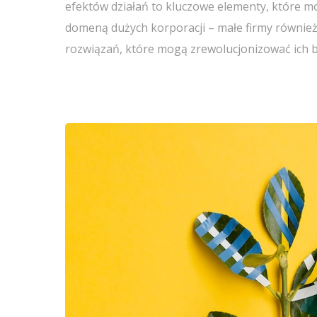
efektów działań to kluczowe elementy, które mog
domeną dużych korporacji – małe firmy równi
rozwiązań, które mogą zrewolucjonizować ich 