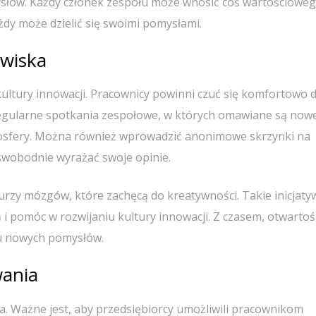
łów. Każdy członek zespołu może wnosić coś wartościoweg
żdy może dzielić się swoimi pomysłami.
owiska
ultury innowacji. Pracownicy powinni czuć się komfortowo d
Regularne spotkania zespołowe, w których omawiane są now
osfery. Można również wprowadzić anonimowe skrzynki na
swobodnie wyrażać swoje opinie.
urzy mózgów, które zachęcą do kreatywności. Takie inicjaty
 pomóc w rozwijaniu kultury innowacji. Z czasem, otwartoś
iu nowych pomysłów.
wania
 Ważne jest, aby przedsiębiorcy umożliwili pracownikom