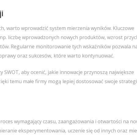
i
ych, warto wprowadzić system mierzenia wyników. Kluczowe
 np. liczbę wprowadzonych nowych produktów, wzrost przy
ientów. Regularne monitorowanie tych wskaźników pozwala n
poprawy oraz sukcesów, które warto kontynuować.
y SWOT, aby ocenić, jakie innowacje przynoszą największe
zięki temu małe firmy mogą lepiej dostosować swoje strateg
 proces wymagający czasu, zaangażowania i otwartości na n
ieranie eksperymentowania, uczenie się od innych oraz mie