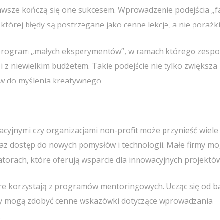
awsze kończą się one sukcesem. Wprowadzenie podejścia „fai
której błędy są postrzegane jako cenne lekcje, a nie porażki
program „małych eksperymentów”, w ramach którego zespo
 z niewielkim budżetem. Takie podejście nie tylko zwiększa
w do myślenia kreatywnego.
acyjnymi czy organizacjami non-profit może przynieść wiele
az dostęp do nowych pomysłów i technologii. Małe firmy m
atorach, które oferują wsparcie dla innowacyjnych projektów
re korzystają z programów mentoringowych. Ucząc się od ba
my mogą zdobyć cenne wskazówki dotyczące wprowadzania
.