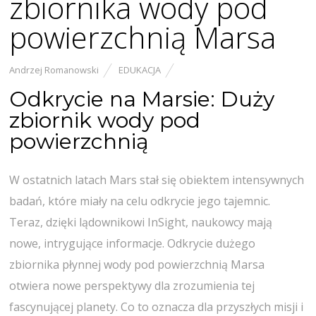
zbiornika wody pod
powierzchnią Marsa
Andrzej Romanowski
EDUKACJA
Odkrycie na Marsie: Duży
zbiornik wody pod
powierzchnią
W ostatnich latach Mars stał się obiektem intensywnych
badań, które miały na celu odkrycie jego tajemnic.
Teraz, dzięki lądownikowi InSight, naukowcy mają
nowe, intrygujące informacje. Odkrycie dużego
zbiornika płynnej wody pod powierzchnią Marsa
otwiera nowe perspektywy dla zrozumienia tej
fascynującej planety. Co to oznacza dla przyszłych misji i