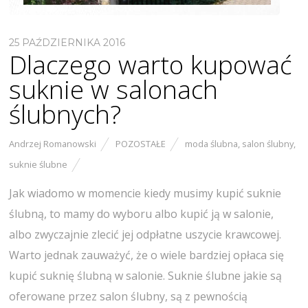
25 PAŹDZIERNIKA 2016
Dlaczego warto kupować
suknie w salonach
ślubnych?
Andrzej Romanowski
POZOSTAŁE
moda ślubna
,
salon ślubny
,
suknie ślubne
Jak wiadomo w momencie kiedy musimy kupić suknie
ślubną, to mamy do wyboru albo kupić ją w salonie,
albo zwyczajnie zlecić jej odpłatne uszycie krawcowej.
Warto jednak zauważyć, że o wiele bardziej opłaca się
kupić suknię ślubną w salonie. Suknie ślubne jakie są
oferowane przez salon ślubny, są z pewnością