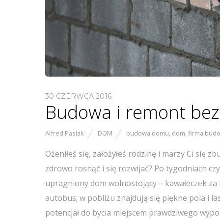
30 CZERWCA 2016
Budowa i remont bez
Alfred Pasiak
DOM
budowa domu
,
dom
,
firma bud
Ożeniłeś się, założyłeś rodzinę i marzy Ci się
zdrowo rosnąć i się rozwijać? Po tygodniach cz
upragniony dom wolnostojący – kawałeczek za mi
autobus; w pobliżu znajdują się piękne pola i l
potencjał do bycia miejscem prawdziwego wypo