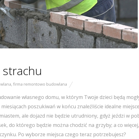
 strachu
owlana
,
firma remontowo budowlana
 zbudowanie własnego domu, w którym Twoje dzieci będą mogł
y miesiącach poszukiwań w końcu znaleźliście idealne miejsc
astem, ale dojazd nie będzie utrudniony, gdyż jeździ w pob
asek, do którego będzie można chodzić na grzyby; a co więcej
czynku. Po wyborze miejsca czego teraz potrzebujesz?