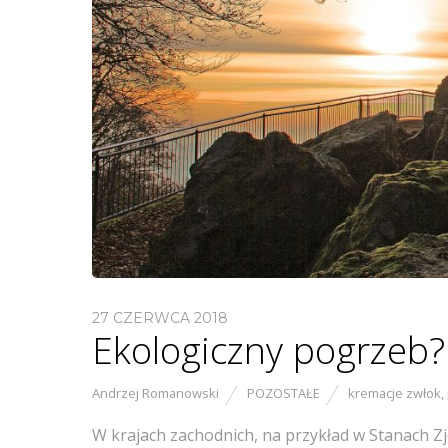
27 CZERWCA 2018
Ekologiczny pogrzeb?
Andrzej Romanowski
POZOSTAŁE
kremacje zwłok
,
W krajach zachodnich, na przykład w Stanach Zj