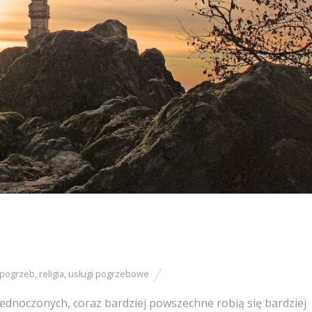
pogrzeb
,
religia
,
usługi pogrzebowe
ednoczonych, coraz bardziej powszechne robią się bardziej