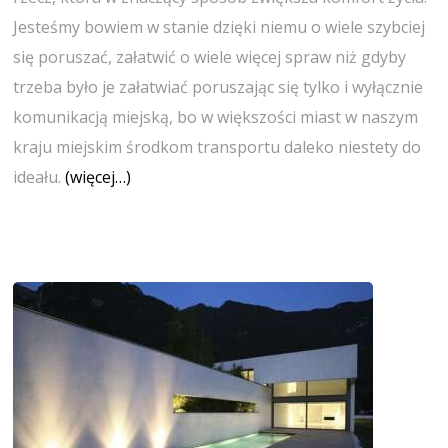
Jesteśmy bowiem w stanie dzięki niemu o wiele szybciej
się poruszać, załatwić o wiele więcej spraw niż gdyby
trzeba było je załatwiać poruszając się tylko i wyłącznie
komunikacją miejską, bo w większości miast w naszym
kraju miejskim środkom transportu daleko niestety do
ideału.
(więcej…)