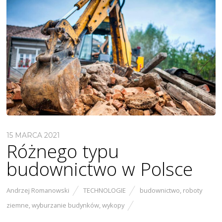
15 MARCA 2021
Różnego typu
budownictwo w Polsce
Andrzej Romanowski
TECHNOLOGIE
budownictwo
,
roboty
ziemne
,
wyburzanie budynków
,
wykopy