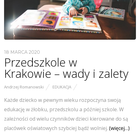
18 MARCA 2020
Przedszkole w
Krakowie – wady i zalety
Andrzej Romanowski
EDUKACJA
Każde dziecko w pewnym wieku rozpoczyna swoją
edukację w żłobku, przedszkolu a później szkole. W
zależności od wielu czynników dzieci kierowane do są
placówek oświatowych szybciej bądź wolniej.
(więcej…)