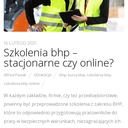
16 LUTEGO 2021
Szkolenia bhp –
stacjonarne czy online?
Alfred Pasiak
EDUKACJA
bhp
,
kursy bhp
,
szkolenia bhp
,
szkolenia bhp online
W każdym zakładzie, firmie, czy też przedsiębiorstwie,
powinny być przeprowadzone szkolenia z zakresu BHP,
które to odpowiednio przygotowują pracowników do
pracy w bezpiecznych warunkach, niezagrażających ich