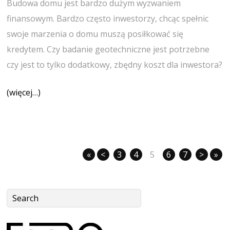
Budowa domu jest bardzo dużym wyzwaniem
finansowym. Bardzo często inwestorzy, chcąc spełnic
swoje marzenia o domu muszą posiłkować się
kredytem. Czy badanie geotechniczne jest potrzebne
czy jest to tylko dodatkowy, zbędny koszt dla inwestora?
(więcej…)
«
<
3
4
5
6
7
>
»