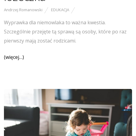
Andrzej Romanowski
EDUKACJA
Wyprawka dla niemowlaka to ważna kwestia.
Szczególnie przejęte tą sprawą są osoby, które po raz
pierwszy mają zostać rodzicami.
(więcej…)